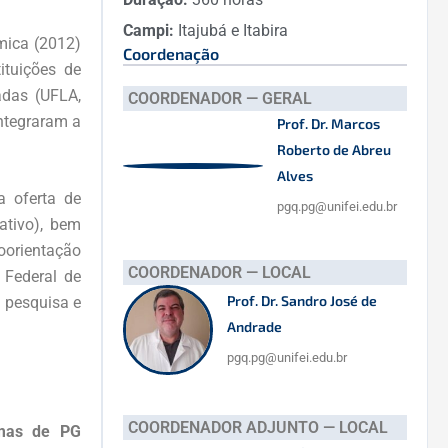
Campi:
Itajubá e Itabira
mica (2012)
Coordenação
ituições de
adas (UFLA,
COORDENADOR — GERAL
ntegraram a
Prof. Dr. Marcos
Roberto de Abreu
Alves
a oferta de
pgq.pg@unifei.edu.br
tativo), bem
oorientação
COORDENADOR — LOCAL
 Federal de
Prof. Dr. Sandro José de
e pesquisa e
Andrade
pgq.pg@unifei.edu.br
COORDENADOR ADJUNTO — LOCAL
amas de PG