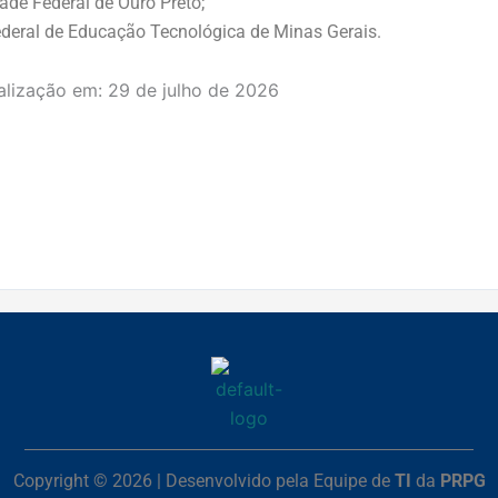
ade Federal de Ouro Preto;
ederal de Educação Tecnológica de Minas Gerais.
alização em:
29 de julho de 2026
Copyright © 2026 | Desenvolvido pela Equipe de
TI
da
PRPG