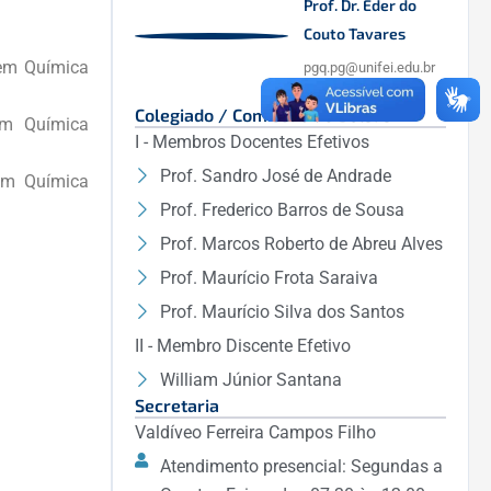
Prof. Dr. Eder do
Couto Tavares
 em Química
pgq.pg@unifei.edu.br
Colegiado / Comissão de Bolsas
em Química
I - Membros Docentes Efetivos
Prof. Sandro José de Andrade
em Química
Prof. Frederico Barros de Sousa
Prof. Marcos Roberto de Abreu Alves
Prof. Maurício Frota Saraiva
Prof. Maurício Silva dos Santos
II - Membro Discente Efetivo
William Júnior Santana
Secretaria
Valdíveo Ferreira Campos Filho
Atendimento presencial: Segundas a