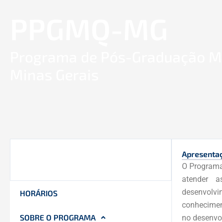
Ir
PPGMQ-MG
para
o
conteúdo
Programa de Pós-Graduação Mu
Minas Gerais
Apresenta
O Programa
atender a
desenvolv
HORÁRIOS
conhecimen
SOBRE O PROGRAMA
no desenvo