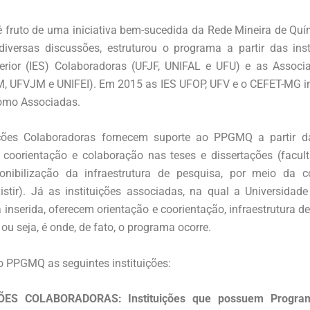
fruto de uma iniciativa bem-sucedida da Rede Mineira de Quí
diversas discussões, estruturou o programa a partir das inst
erior (IES) Colaboradoras (UFJF, UNIFAL e UFU) e as Associ
, UFVJM e UNIFEI). Em 2015 as IES UFOP, UFV e o CEFET-MG i
omo Associadas.
ições Colaboradoras fornecem suporte ao PPGMQ a partir d
, coorientação e colaboração nas teses e dissertações (facul
nibilização da infraestrutura de pesquisa, por meio da c
istir). Já as instituições associadas, na qual a Universidade
á inserida, oferecem orientação e coorientação, infraestrutura d
, ou seja, é onde, de fato, o programa ocorre.
PPGMQ as seguintes instituições:
ÕES COLABORADORAS: Instituições que possuem Progr