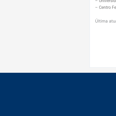
– Universid
– Centro F
Última atu