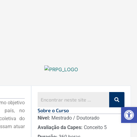
mo objetivo
Ab
Sobre o Curso
o país, no
Nível:
Mestrado / Doutorado
oletiva do
ossam atuar
Avaliação da Capes:
Conceito 5
Duração:
360 horas