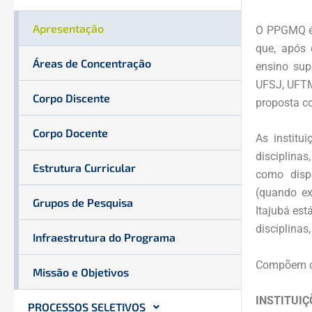
Apresentação
O PPGMQ é 
que, após 
Áreas de Concentração
ensino sup
UFSJ, UFTM
Corpo Discente
proposta c
Corpo Docente
As institu
disciplinas
Estrutura Curricular
como dispo
(quando ex
Grupos de Pesquisa
Itajubá est
disciplinas
Infraestrutura do Programa
Compõem o 
Missão e Objetivos
INSTITUIÇ
PROCESSOS SELETIVOS